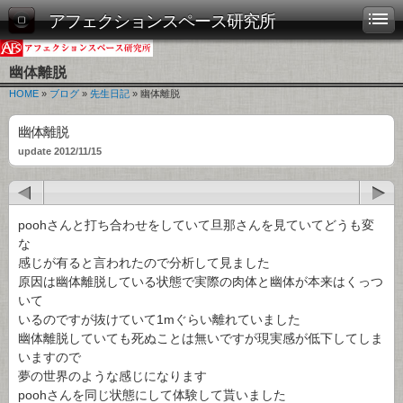
アフェクションスペース研究所
幽体離脱
HOME
»
ブログ
»
先生日記
» 幽体離脱
幽体離脱
update 2012/11/15
poohさんと打ち合わせをしていて旦那さんを見ていてどうも変
な
感じが有ると言われたので分析して見ました
原因は幽体離脱している状態で実際の肉体と幽体が本来はくっつ
いて
いるのですが抜けていて1mぐらい離れていました
幽体離脱していても死ぬことは無いですが現実感が低下してしま
いますので
夢の世界のような感じになります
poohさんを同じ状態にして体験して貰いました