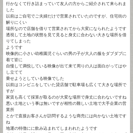
行かなくて行き詰まっていて友人の方からご紹介されて来られま
した
以前はご自宅でご夫婦だけで営業されていたのですが、住宅街の
解りにくい
場所なので店舗を借りて営業されてから大変になられたようです
透視して土地の状態を見て見ると身丈に合わない大きな場所を借
りてしまった
ようです
映像的に小さい幼稚園児ぐらいの男の子が大人の服をダブダブに
着て皆に
自慢して満悦している映像が出て来て周りの人は面白がってはや
し立てて
乗せようとしている映像でした
以前はコンビニをしていた貸店舗で駐車場も広くて大きな場所で
すが
家賃も高くて採算が取るのが大変な場所で身丈に合わないですね
悪い土地という事は無いですが相性の難しい土地で大手企業の営
業所
とかで直接お客さんが訪問するような商売には向かない土地です
ね
地運の特徴にに飲み込まれてしまわれたようです