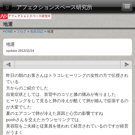
アフェクションスペース研究所
地運
HOME
»
ブログ
»
先生日記
» 地運
地運
update 2012/11/14
昨日の朝のお客さんはトラコレヒーリングの女性の方で伝授され
ている
方からのご紹介でした
自覚症状としては、首背中のコリと膝の痛みが有りました
ヒーリングをして見ると肺の冷えが酷くて肺が縮んで拡張するの
が大変でした
夏のエアコンで肺が冷えた原因と心労の影響ですね
poohさんを交えたカウンセリングでは、
美容院をご夫婦と従業員を使われて経営されているのですが経営
がうまく