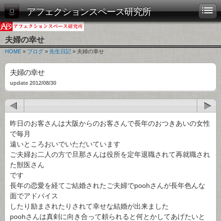
アフェクションスペース研究所
夫婦の幸せ
HOME
»
ブログ
»
先生日記
» 夫婦の幸せ
夫婦の幸せ
update 2012/08/30
昨日のお客さんは大阪からのお客さんで長年のおつきあいの女性
で毎月
遠いところおいでいただいています
ご夫婦お二人の方で旦那さんは役所を定年退職されて再就職され
た獣医さん
です
長年の恋愛を経てご結婚されたご夫婦でpoohさんが長年色んな
面でアドバイス
したり励まされたりされて幸せな結婚が出来ました
poohさんは真剣に向き合って頼られると何とかしてあげたいと