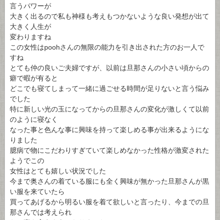
言うパワーが
大きく出るので私も神様も考えもつかないような良い発想が出て
大きく人生が
変わりますね
この女性はpoohさんの無限の能力を引き出された方のお一人で
すね
とても仲の良いご夫婦ですが、以前は旦那さんの小さい頃からの
癖で暇が有ると
どこでも寝てしまって一緒に過ごせる時間が足りないと言う悩み
でした
特に新しい光の玉になってからの旦那さんの変化が激しくて以前
のように寝なく
なった事と色んな事に興味を持って楽しめる事が出来るようにな
りました
臆病で物にこだわりすぎていて楽しめなかった性格が激変された
ようでこの
女性はとても嬉しい状況でした
今まで奥さんの着ている服にも全く興味が無かった旦那さんが黒
い服を来ていたら
買ってあげるから明るい服を着て欲しいと言ったり、今までの旦
那さんでは考えられ