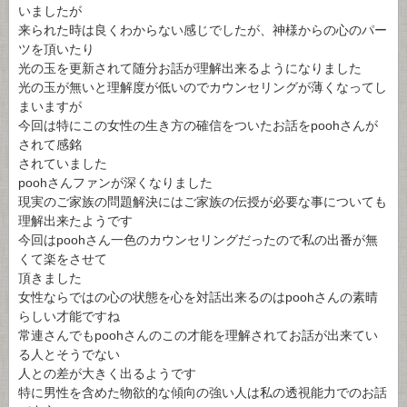
いましたが
来られた時は良くわからない感じでしたが、神様からの心のパー
ツを頂いたり
光の玉を更新されて随分お話が理解出来るようになりました
光の玉が無いと理解度が低いのでカウンセリングが薄くなってし
まいますが
今回は特にこの女性の生き方の確信をついたお話をpoohさんが
されて感銘
されていました
poohさんファンが深くなりました
現実のご家族の問題解決にはご家族の伝授が必要な事についても
理解出来たようです
今回はpoohさん一色のカウンセリングだったので私の出番が無
くて楽をさせて
頂きました
女性ならではの心の状態を心を対話出来るのはpoohさんの素晴
らしい才能ですね
常連さんでもpoohさんのこの才能を理解されてお話が出来てい
る人とそうでない
人との差が大きく出るようです
特に男性を含めた物欲的な傾向の強い人は私の透視能力でのお話