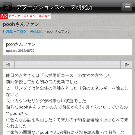
アフェクションスペース研究所
poohさんファン
HOME
»
ブログ
»
先生日記
» poohさんファン
poohさんファン
update 2012/08/29
昨日のお客さんは「伝授更新コース」の女性の方でした
前回伝授してから初めての更新でした
ヒーリングでは体全体の浮腫をとったり負のエネルギーを除去し
ないと
良いカウンセリングが出来ない状態でした
熱烈なpoohさんファンの方で前回から3ヶ月ぐらいたっているの
でpoohさん
に色んなお話を沢山したくて来月の予約を急遽繰り上げられて来
られました
ご家族の問題などpoohさんが瞬時に状況を読み取って解説して