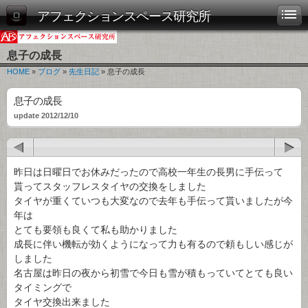
アフェクションスペース研究所
息子の成長
HOME
»
ブログ
»
先生日記
» 息子の成長
息子の成長
update 2012/12/10
昨日は日曜日でお休みだったので高校一年生の長男に手伝って
貰ってスタッフレスタイヤの交換をしました
タイヤが重くていつも大変なので去年も手伝って貰いましたが今
年は
とても要領も良くて私も助かりました
成長に伴い機転が効くようになって力も有るので頼もしい感じが
しました
名古屋は昨日の夜から初雪で今日も雪が積もっていてとても良い
タイミングで
タイヤ交換出来ました