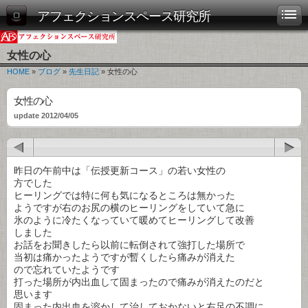
アフェクションスペース研究所
女性の心
HOME
»
ブログ
»
先生日記
» 女性の心
女性の心
update 2012/04/05
昨日の午前中は「伝授更新コース」の若い女性の
方でした
ヒーリングでは特に何も気になるところは無かった
ようですが右のお尻の横のヒーリングをしていて急に
氷のように冷たくなっていて暖めてヒーリングして改善
しました
お話をお聞きしたら以前に転倒されて強打した場所で
当初は痛かったようですが暫くしたら痛みが消えた
ので忘れていたようです
打った場所が内出血して固まったので痛みが消えたのだと
思います
固まった内出血を溶かして治しておかないと右足の不調に