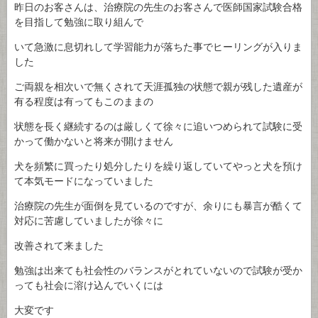
昨日のお客さんは、治療院の先生のお客さんで医師国家試験合格
を目指して勉強に取り組んで
いて急激に息切れして学習能力が落ちた事でヒーリングが入りま
した
ご両親を相次いで無くされて天涯孤独の状態で親が残した遺産が
有る程度は有ってもこのままの
状態を長く継続するのは厳しくて徐々に追いつめられて試験に受
かって働かないと将来が開けません
犬を頻繁に買ったり処分したりを繰り返していてやっと犬を預け
て本気モードになっていました
治療院の先生が面倒を見ているのですが、余りにも暴言が酷くて
対応に苦慮していましたが徐々に
改善されて来ました
勉強は出来ても社会性のバランスがとれていないので試験が受か
っても社会に溶け込んでいくには
大変です