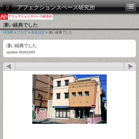
アフェクションスペース研究所
凄い経典でした
HOME
»
ブログ
»
先生日記
» 凄い経典でした
凄い経典でした
update 2016/12/01