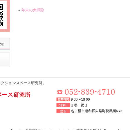
«
年末の大掃除
先
ェクションスペース研究所」