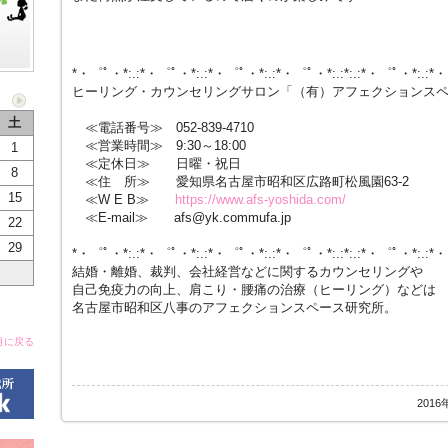
*・゜ﾟ・*:.:*・゜ﾟ・*:.:*・゜ﾟ・*:.:*・゜ﾟ・*:.:*:.:*・゜ﾟ・*:.:*
ヒーリング・カウンセリングサロン「（有）アフェクションス
土
≪電話番号≫ 052-839-4710
≪営業時間≫ 9:30～18:00
1
≪定休日≫ 日曜・祝日
8
≪住 所≫ 愛知県名古屋市昭和区広路町松風園63-2
15
≪W E B≫
https://www.afs-yoshida.com/
≪E-mail≫ afs@yk.commufa.jp
22
29
*・゜ﾟ・*:.:*・゜ﾟ・*:.:*・゜ﾟ・*:.:*・゜ﾟ・*:.:*:.:*・゜ﾟ・*:.:*
結婚・離婚、裁判、会社経営などに関するカウンセリングや
自己免疫力の向上、肩こり・腰痛の治療（ヒーリング）などは
名古屋市昭和区八事のアフェクションスペース研究所。
月に戻る
2016