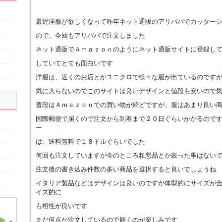
最近洋服が欲しくなって昨年ネット通販のアリババでカッター
ので、今回もアリババで注文しました
ネット通販でＡｍａｚｏｎのようにネット通販サイトに登録し
していてとても面白いです
洋服は、近くのお店とかユニクロで様々な服が出ているのです
気に入らないのでこのサイトは良いデザインと値段も安いので
普段はＡｍａｚｏｎでの買い物が殆どですが、服はあまり良い
国際郵便で届くので注文から到着まで２０日ぐらいかかるので
ー
は、送料無料で１８ドルぐらいでした
何回も注文していますが今のところ粗悪品とか嵌った事はない
注文後の書き込み件数の多い商品を選択すると良いでしょうね
イタリア製品などはデザインは良いのですが体型的にサイズが
イズ的に
も相性が良いです
まだ何点か注文しているので届くのが楽しみです