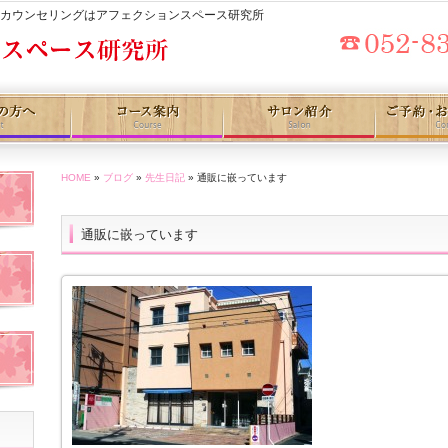
・カウンセリングはアフェクションスペース研究所
HOME
»
ブログ
»
先生日記
» 通販に嵌っています
通販に嵌っています