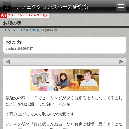
アフェクションスペース研究所
お腹の塊
HOME
»
ブログ
»
先生日記
» お腹の塊
お腹の塊
update 2016/07/17
最近のパワーＵＰでヒーリングが深く出来るようになって来まし
たが、お腹に溜まった負のエネルギー
が浮き上がって来て取るのが大変です
昔からの諺で「腹に据えかねる」などお腹に我慢・思うようにな