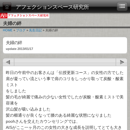
アフェクションスペース研究所
夫婦の絆
HOME
»
ブログ
»
先生日記
» 夫婦の絆
夫婦の絆
update 2013/01/17
昨日の午前中のお客さんは「伝授更新コース」の女性の方でした
肩が凝ってい流という事で肩のコリをしっかり取って炭酸・酸素
ミスト
をしました
髪の毛が綺麗で痛みの少ない女性でしたが炭酸・酸素ミストで美
容液を
沢山髪が吸い込みました
髪の櫛通りが良くなって腰のある綺麗な状態になりました
poohさんを交えたカウンセリングでは、
AISがここ一ヶ月のこの女性の大きな成長を説明してとても大き