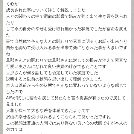
く心が
成長された事について詳しく解説しました
人との関わりの中で宿命の影響で妬みが強く出て生き霊を送られ
たり
して今の自分の幸せを受け取れ無かった状況でしたが宿命を変え
た
事で自然体で色んな人との関わりで素直に明るくお話が出来たり
自分を認めて受け入れる事が出来て楽になられた事が大きいです
ね
旦那さんとの関わりでは旦那さんに対しての恨みが消えて素直な
可愛い奥さんになれて良い夫婦の絆ができたことです
旦那さんが何を話しても否定していた状態でした
説明すると以前の状態を思い出して理解できました
本人は以前から今の状態でそんなに変わっていないような感じで
したので
AISが試しに宿命を戻して見たらと言う提案が有ったので戻して
見ました
人相が戻って大きな差を体感できたようです
沢山の幸せを受け取れるようになられて良かったですね
この状態は普通の人間ではあり得ない良い心の状態ですが本人の
努力では