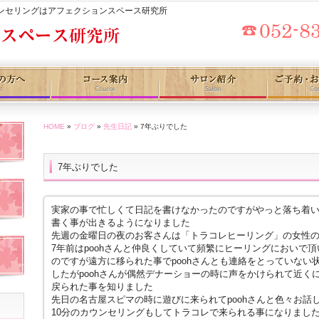
ウンセリングはアフェクションスペース研究所
HOME
»
ブログ
»
先生日記
» 7年ぶりでした
7年ぶりでした
実家の事で忙しくて日記を書けなかったのですがやっと落ち着
書く事が出きるようになりました
先週の金曜日の夜のお客さんは「トラコレヒーリング」の女性
7年前はpoohさんと仲良くしていて頻繁にヒーリングにおいで
のですが遠方に移られた事でpoohさんとも連絡をとっていない
したがpoohさんが偶然デナーショーの時に声をかけられて近く
戻られた事を知りました
先日の名古屋スピマの時に遊びに来られてpoohさんと色々お話
10分のカウンセリングもしてトラコレで来られる事になりまし