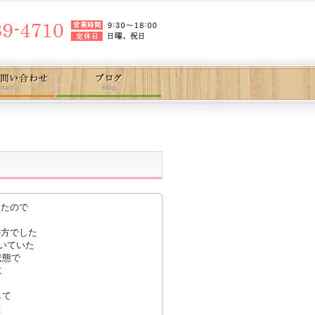
いたので
の方でした
頂いていた
状態で
に
して
た