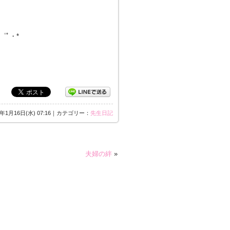
・゜ﾟ・*
3年1月16日(水) 07:16｜カテゴリー：
先生日記
夫婦の絆
»