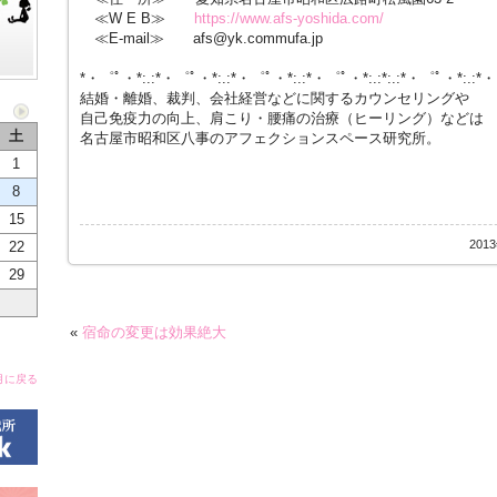
≪W E B≫
https://www.afs-yoshida.com/
≪E-mail≫ afs@yk.commufa.jp
*・゜ﾟ・*:.:*・゜ﾟ・*:.:*・゜ﾟ・*:.:*・゜ﾟ・*:.:*:.:*・゜ﾟ・*:.:*
結婚・離婚、裁判、会社経営などに関するカウンセリングや
自己免疫力の向上、肩こり・腰痛の治療（ヒーリング）などは
土
名古屋市昭和区八事のアフェクションスペース研究所。
1
8
15
201
22
29
«
宿命の変更は効果絶大
月に戻る