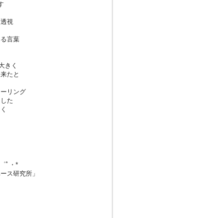
す
を透視
いる言葉
大きく
出来たと
ヒーリング
ました
きく
・゜ﾟ・*
ペース研究所」