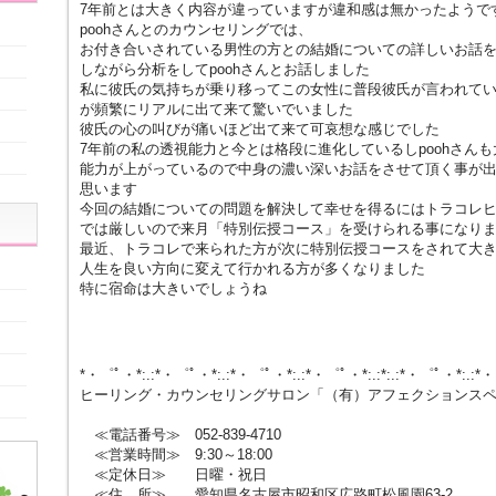
7年前とは大きく内容が違っていますが違和感は無かったようで
poohさんとのカウンセリングでは、
お付き合いされている男性の方との結婚についての詳しいお話
しながら分析をしてpoohさんとお話しました
私に彼氏の気持ちが乗り移ってこの女性に普段彼氏が言われて
が頻繁にリアルに出て来て驚いでいました
彼氏の心の叫びが痛いほど出て来て可哀想な感じでした
7年前の私の透視能力と今とは格段に進化しているしpoohさんも
能力が上がっているので中身の濃い深いお話をさせて頂く事が
思います
今回の結婚についての問題を解決して幸せを得るにはトラコレ
では厳しいので来月「特別伝授コース」を受けられる事になり
最近、トラコレで来られた方が次に特別伝授コースをされて大
人生を良い方向に変えて行かれる方が多くなりました
特に宿命は大きいでしょうね
*・゜ﾟ・*:.:*・゜ﾟ・*:.:*・゜ﾟ・*:.:*・゜ﾟ・*:.:*:.:*・゜ﾟ・*:.:*
ヒーリング・カウンセリングサロン「（有）アフェクションス
≪電話番号≫ 052-839-4710
≪営業時間≫ 9:30～18:00
≪定休日≫ 日曜・祝日
≪住 所≫ 愛知県名古屋市昭和区広路町松風園63-2