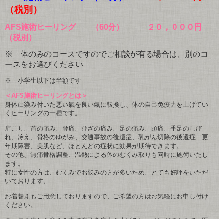
（税別）
AFS施術ヒーリング （60分） ２０，０００円
（税別）
※ 体のみのコースですのでご相談が有る場合は、別のコ
ースをお選びください
※ 小学生以下は半額です
＜AFS施術ヒーリングとは＞
身体に染み付いた悪い氣を良い氣に転換し、体の自己免疫力を上げてい
くヒーリングの一種です。
肩こり、首の痛み、腰痛、ひざの痛み、足の痛み、頭痛、手足のしび
れ、冷え、骨格のゆがみ、交通事故の後遺症、乳がん切除の後遺症、更
年期障害、美肌など、ほとんどの症状に効果が期待できます。
その他、無痛骨格調整、温熱による体のむくみ取りも同時に施術いたし
ます。
特に女性の方は、むくみでお悩みの方が多いため、とても好評をいただ
いております。
お着替えもご用意しておりますので、ご希望の方はお気軽にお申し付け
ください。