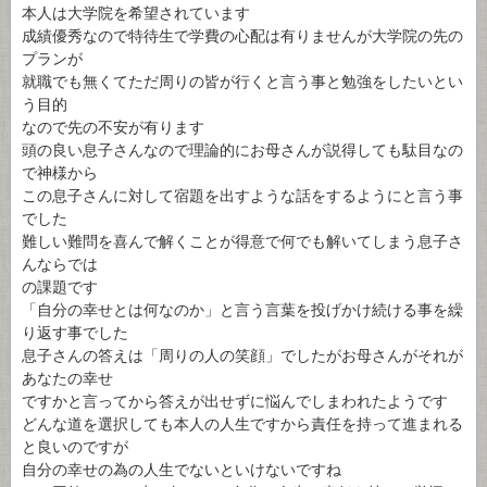
本人は大学院を希望されています
成績優秀なので特待生で学費の心配は有りませんが大学院の先の
プランが
就職でも無くてただ周りの皆が行くと言う事と勉強をしたいとい
う目的
なので先の不安が有ります
頭の良い息子さんなので理論的にお母さんが説得しても駄目なの
で神様から
この息子さんに対して宿題を出すような話をするようにと言う事
でした
難しい難問を喜んで解くことが得意で何でも解いてしまう息子さ
んならでは
の課題です
「自分の幸せとは何なのか」と言う言葉を投げかけ続ける事を繰
り返す事でした
息子さんの答えは「周りの人の笑顔」でしたがお母さんがそれが
あなたの幸せ
ですかと言ってから答えが出せずに悩んでしまわれたようです
どんな道を選択しても本人の人生ですから責任を持って進まれる
と良いのですが
自分の幸せの為の人生でないといけないですね