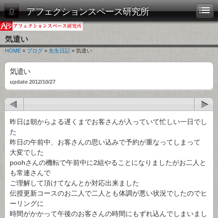
アフェクションスペース研究所
気遣い
HOME
»
ブログ
»
先生日記
» 気遣い
気遣い
update 2012/10/27
昨日は朝からよる遅くまでお客さんが入っていて忙しい一日でし
た
昨日の午前中、お客さんの思い込みで予約が重なってしまって
大変でした
poohさんの機転で午前中に2組やることになりましたがお二人と
も常連さんで
ご理解して頂けてなんとか対応出来ました
伝授更新コースのお二人で二人とも体調が悪い状況でしたのでヒ
ーリングに
時間がかかって午後のお客さんの時間にもずれ込んでしまいまし