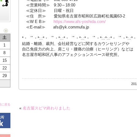
≪営業時間≫ 9:30～18:00
≪定休日≫ 日曜・祝日
≪住 所≫ 愛知県名古屋市昭和区広路町松風園63-2
≪W E B≫
https://www.afs-yoshida.com/
≪E-mail≫ afs@yk.commufa.jp
土
*・゜ﾟ・*:.:*・゜ﾟ・*:.:*・゜ﾟ・*:.:*・゜ﾟ・*:.:*:.:*・゜ﾟ・*:.:*
結婚・離婚、裁判、会社経営などに関するカウンセリングや
1
自己免疫力の向上、肩こり・腰痛の治療（ヒーリング）などは
8
名古屋市昭和区八事のアフェクションスペース研究所。
15
22
29
20
月に戻る
«
名古屋スピマ終わりました