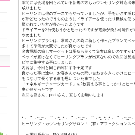
隙間には会場を回られている新規の方もカウンセリング対応出
成りました
ヒーリングは他のブースでもやっていましたが、手をかざす感
が殆どだったのでうちのようにドライアーを使ったり機械を使
驚かれていた方が多かったようです
ドライアーを2台使おうかと思ったのですが電源が飛ぶ可能性が
やめました
ヒーリングプランは、常連さんの為に新しく作ったプランでベ
多くて準備が大変でしたが良かったです
名古屋駅の癒しマーケットは場所も良くて集客は良いのですが1
ベッドが置けなくてヒーリングプランが出来ないので次回は見送
ピマに集中する事にしました
内容は、今回と同じ内容にする予定です
良かった事は途中、お客さんからの問い合わせをきっかけにヒ
をつなげて長くする事を思いついた事でした
「エネルギーチャージカード」を2枚貰える事としっかりとヒー
事が良かったです
次回も皆さん、poohさん、宜しくお願いします
*・゜ﾟ・*:.:*・゜ﾟ・*:.:*・゜ﾟ・*:.:*・゜ﾟ・*:.:*:.:*・゜ﾟ・*:.:*
ヒーリング・カウンセリングサロン「（有）アフェクションス
≪電話番号≫ 052-839-4710