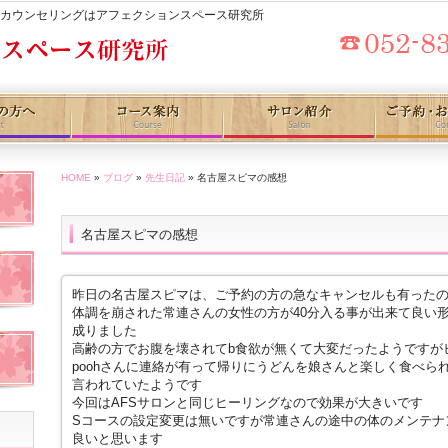
・カウンセリングはアフェクションスペース研究所
HOME
»
ブログ
»
先生日記
» 名古屋スピマの感想
名古屋スピマの感想
昨日の名古屋スピマは、ご予約の方の急なキャンセルも有った
体調を崩された常連さんの女性の方が40分入る事が出来て良い
成りました
高齢の方でお腹を壊されてb食欲が無くて大変だったようですが
poohさんに連絡が有って帰りにうどんを娘さんと楽しく食べら
言われていたようです
今回はAFSサロンと同じヒーリングなので効果が大きいです
Sコースの設定変更は無いですが常連さんの途中の体のメンテナ
良いと思います