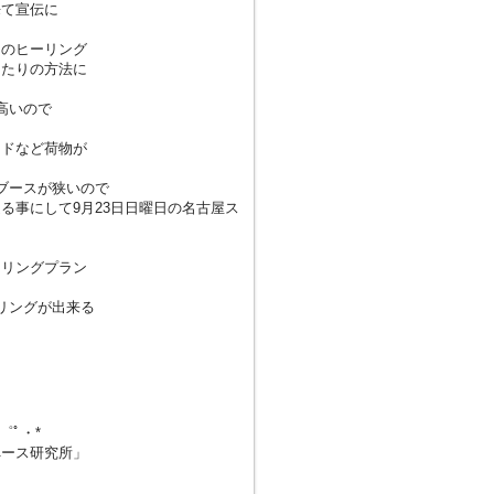
来て宣伝に
じのヒーリング
ったりの方法に
高いので
ッドなど荷物が
ブースが狭いので
る事にして9月23日日曜日の名古屋ス
ーリングプラン
リングが出来る
・゜ﾟ・*
ペース研究所」