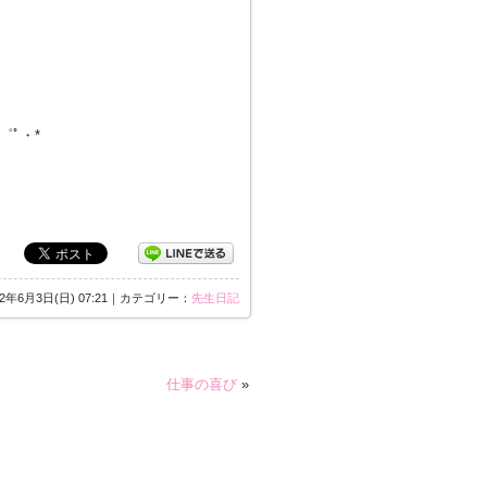
・゜ﾟ・*
12年6月3日(日) 07:21｜カテゴリー：
先生日記
仕事の喜び
»