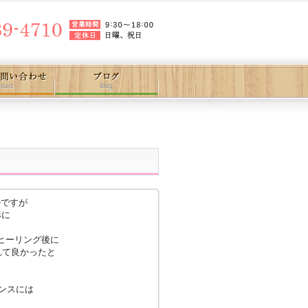
のですが
形に
ヒーリング後に
れて良かったと
ンスには