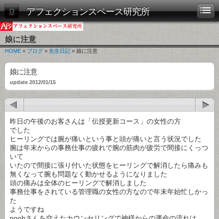
アフェクションスペース研究所
娘に注意
HOME
»
ブログ
»
先生日記
» 娘に注意
娘に注意
update 2012/01/15
昨日の午後のお客さんは「伝授更新コース」の女性の方
でした
ヒーリングでは腕が痛いという事と頭が痛いと言う状況でした
腕は年末からの事務仕事の疲れで腕の筋肉が疲労で間接にくっつ
いて
いたので間接に張り付いた状態をヒーリングで解消したら痛みも
無くなって腕も問題なく動かせるようになりました
頭の痛みは全体のヒーリングで解消しました
事務仕事をされている管理職の女性の方なので年末年始忙しかっ
た
ようですね
poohさんを交えたカウンセリングで神様からの運命の流れは、