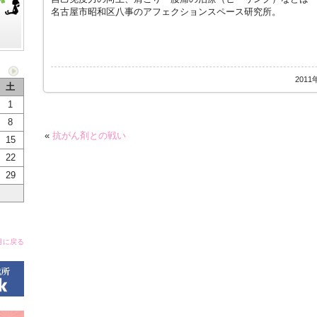
名古屋市昭和区八事のアフェクションスペース研究所。
2011
土
1
8
«
抗がん剤との戦い
15
22
29
月に戻る