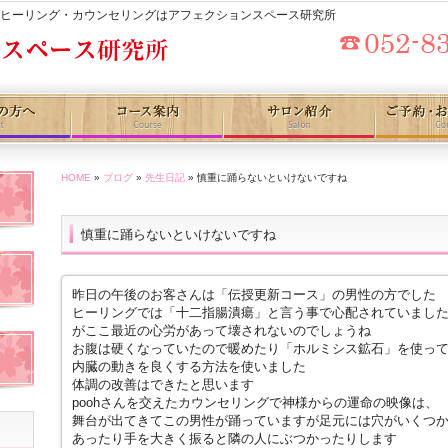
のヒーリング・カウンセリングはアフェクションスペース研究所
HOME
»
ブログ
»
先生日記
» 慎重に踊らないといけないですね
慎重に踊らないといけないですね
昨日の午後のお客さんは「伝授更新コース」の男性の方でした
ヒーリングでは「十二指腸潰瘍」と言う事で心配されていまし
がここ最近の心労があって壊されないのでしょうね
お腹は硬くなっていたので暖めたり「ホルミシス鉱石」を使っ
内臓の動きを良くする方法を使いました
体調の改善はできたと思います
poohさんを交えたカウンセリングで神様からの運命の映像は、
舞台が出てきてこの男性が踊っていますが足元には穴がいくつ
あったり手を大きく振ると隣の人にぶつかったりします