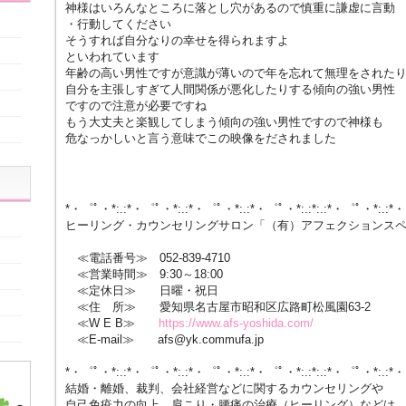
神様はいろんなところに落とし穴があるので慎重に謙虚に言動
・行動してください
そうすれば自分なりの幸せを得られますよ
といわれています
年齢の高い男性ですが意識が薄いので年を忘れて無理をされた
自分を主張しすぎて人間関係が悪化したりする傾向の強い男性
ですので注意が必要ですね
もう大丈夫と楽観してしまう傾向の強い男性ですので神様も
危なっかしいと言う意味でこの映像をだされました
*・゜ﾟ・*:.:*・゜ﾟ・*:.:*・゜ﾟ・*:.:*・゜ﾟ・*:.:*:.:*・゜ﾟ・*:.:*
ヒーリング・カウンセリングサロン「（有）アフェクションス
≪電話番号≫ 052-839-4710
≪営業時間≫ 9:30～18:00
≪定休日≫ 日曜・祝日
≪住 所≫ 愛知県名古屋市昭和区広路町松風園63-2
≪W E B≫
https://www.afs-yoshida.com/
≪E-mail≫ afs@yk.commufa.jp
*・゜ﾟ・*:.:*・゜ﾟ・*:.:*・゜ﾟ・*:.:*・゜ﾟ・*:.:*:.:*・゜ﾟ・*:.:*
結婚・離婚、裁判、会社経営などに関するカウンセリングや
自己免疫力の向上、肩こり・腰痛の治療（ヒーリング）などは