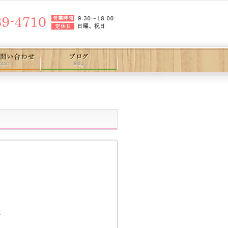
た
て
か