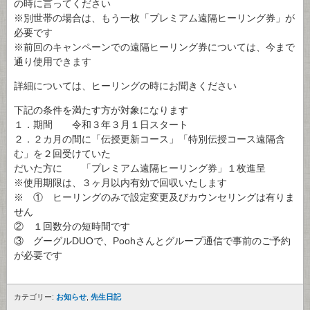
の時に言ってください
※別世帯の場合は、もう一枚「プレミアム遠隔ヒーリング券」が
必要です
※前回のキャンペーンでの遠隔ヒーリング券については、今まで
通り使用できます
詳細については、ヒーリングの時にお聞きください
下記の条件を満たす方が対象になります
１．期間 令和３年３月１日スタート
２．２カ月の間に「伝授更新コース」「特別伝授コース遠隔含
む」を２回受けていた
だいた方に 「プレミアム遠隔ヒーリング券」１枚進呈
※使用期限は、３ヶ月以内有効で回収いたします
※ ① ヒーリングのみで設定変更及びカウンセリングは有りま
せん
② １回数分の短時間です
③ グーグルDUOで、Poohさんとグループ通信で事前のご予約
が必要です
カテゴリー:
お知らせ
,
先生日記