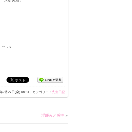
ペース研究所」
・゜ﾟ・*
8年7月27日(金) 08:31｜カテゴリー：
先生日記
浮腫みと感性
»