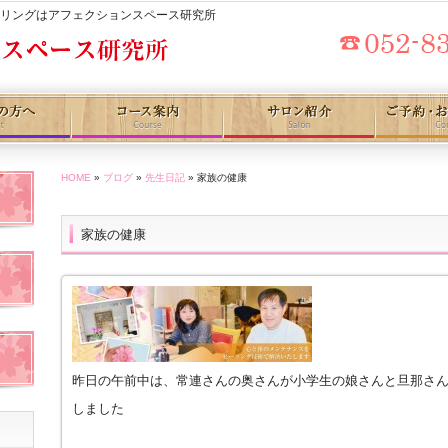
セリングはアフェクションスペース研究所
HOME
»
ブログ
»
先生日記
» 家族の健康
家族の健康
昨日の午前中は、常連さんの奥さんが小学生の娘さんと旦那さ
しました