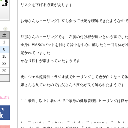
リスクを下げる必要があります
お母さんもヒーリングに立ち会って状況を理解できたようなの
土
旦那さんのヒーリングでは、左腕の付け根が痛いという事でし
1
全身にEMSのパットを付けて背中を中心に解したら一回り体が
8
驚かれていました
15
かなり疲れが溜まっていたようです
22
29
更にジェル超音波・ラジオ波でヒーリングして色が白くなって
娘さんも見ていたのでお父さんの変化が良く解られたようです
月に戻る
ここ最近、以上に暑いのでご家族の健康管理にヒーリングは良
*・゜ﾟ・*:.:*・゜ﾟ・*:.:*・゜ﾟ・*:.:*・゜ﾟ・*:.:*:.:*・゜ﾟ・*:.:*