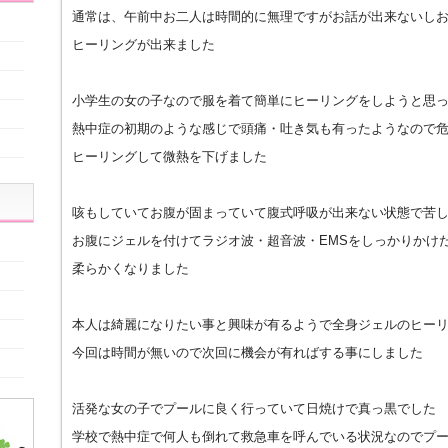
通常は、午前中お二人は時間的に無理ですがお話が出来ないし
ヒーリングが出来ました
小学生の女の子なので服を着て簡単にヒーリングをしようと思
熱中症の初期のような感じで頭痛・吐き気も有ったようなので
ヒーリングして微熱を下げました
咳もしていてお腹が固まっていて腹式呼吸が出来ない状態で苦
お腹にジェルを付けてラジオ波・超音波・EMSをしっかりかけ
柔らかくなりました
本人は綺麗になりたい事と興味が有るようで全身ジェルのヒー
今回は時間が無いので次回に機会が有ればする事にしました
活発な女の子でプールに良く行っていて日焼けで真っ黒でした
学校で熱中症で何人も倒れて救急車を呼んでいる状況なのでプ