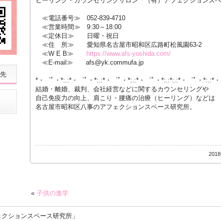
ヒーリング・カウンセリングサロン「（有）アフェクションス
≪電話番号≫ 052-839-4710
≪営業時間≫ 9:30～18:00
≪定休日≫ 日曜・祝日
≪住 所≫ 愛知県名古屋市昭和区広路町松風園63-2
≪W E B≫
https://www.afs-yoshida.com/
≪E-mail≫ afs@yk.commufa.jp
先
*・゜ﾟ・*:.:*・゜ﾟ・*:.:*・゜ﾟ・*:.:*・゜ﾟ・*:.:*:.:*・゜ﾟ・*:.:*
結婚・離婚、裁判、会社経営などに関するカウンセリングや
自己免疫力の向上、肩こり・腰痛の治療（ヒーリング）などは
名古屋市昭和区八事のアフェクションスペース研究所。
201
«
子供の進学
ェクションスペース研究所」