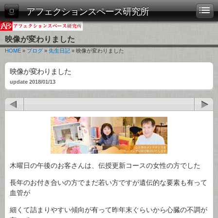
アフェクションスペース研究所
映像が変わりました
HOME
»
ブログ
»
先生日記
» 映像が変わりました
映像が変わりました
update 2018/01/13
木曜日の午後のお客さんは、伝授更新コースの女性の方でした
長年のお付き合いの方でまだ若い方ですが遺伝的な要素も有って
血管が
細くて詰まりやすい傾向が有って昨年末ぐらいから心臓の不調が