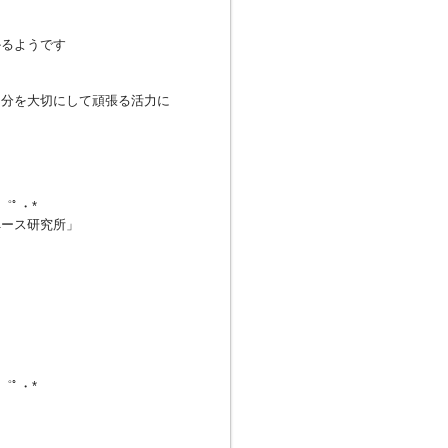
かるようです
自分を大切にして頑張る活力に
・゜ﾟ・*
ペース研究所」
・゜ﾟ・*