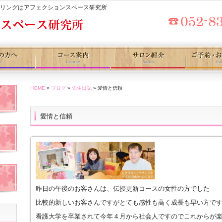
セリングはアフェクションスペース研究所
HOME
»
ブログ
»
先生日記
» 愛情と信頼
愛情と信頼
昨日の午後のお客さんは、伝授更新コースの女性の方でした
比較的新しいお客さんですがとても感性も高く成長も早い方で
看護大学を卒業されて今年４月から社会人ですのでこれからが