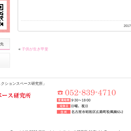
201
先
«
子供が生き甲斐
ェクションスペース研究所」