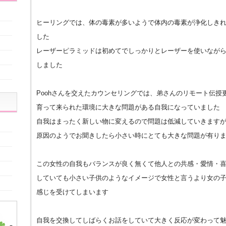
ヒーリングでは、体の毒素が多いようで体内の毒素が浄化しき
した
レーザーピラミッドは初めてでしっかりとレーザーを使いなが
しました
Poohさんを交えたカウンセリングでは、弟さんのリモート伝授
育って来られた環境に大きな問題がある自我になっていました
自我はまったく新しい物に変えるので問題は低減していきます
原因のようでお聞きしたら小さい時にとても大きな問題が有り
この女性の自我もバランスが良く無くて他人との共感・愛情・
していても小さい子供のようなイメージで女性と言うより女の
感じを受けてしまいます
自我を交換してしばらくお話をしていて大きく反応が変わって