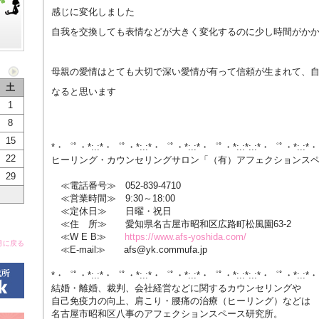
感じに変化しました
自我を交換しても表情などが大きく変化するのに少し時間がか
母親の愛情はとても大切で深い愛情が有って信頼が生まれて、
土
なると思います
1
8
15
*・゜ﾟ・*:.:*・゜ﾟ・*:.:*・゜ﾟ・*:.:*・゜ﾟ・*:.:*:.:*・゜ﾟ・*:.:*
22
ヒーリング・カウンセリングサロン「（有）アフェクションス
29
≪電話番号≫ 052-839-4710
≪営業時間≫ 9:30～18:00
≪定休日≫ 日曜・祝日
≪住 所≫ 愛知県名古屋市昭和区広路町松風園63-2
≪W E B≫
https://www.afs-yoshida.com/
月に戻る
≪E-mail≫ afs@yk.commufa.jp
*・゜ﾟ・*:.:*・゜ﾟ・*:.:*・゜ﾟ・*:.:*・゜ﾟ・*:.:*:.:*・゜ﾟ・*:.:*
結婚・離婚、裁判、会社経営などに関するカウンセリングや
自己免疫力の向上、肩こり・腰痛の治療（ヒーリング）などは
名古屋市昭和区八事のアフェクションスペース研究所。