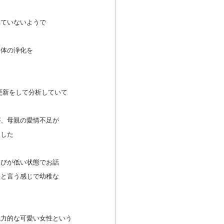
れていないようで
ら体の浄化を
更新をして分析していて
が、母親の愛情不足が
ました
喜びが低い状態でお話
子と言う感じで幼稚な
魅力的な可愛い女性という