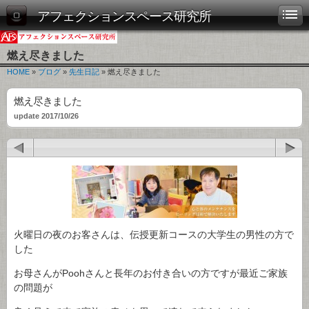
アフェクションスペース研究所
燃え尽きました
HOME
»
ブログ
»
先生日記
» 燃え尽きました
燃え尽きました
update 2017/10/26
火曜日の夜のお客さんは、伝授更新コースの大学生の男性の方で
した
お母さんがPoohさんと長年のお付き合いの方ですが最近ご家族
の問題が