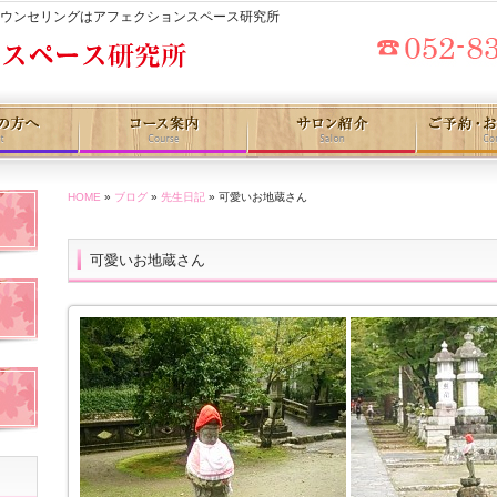
カウンセリングはアフェクションスペース研究所
HOME
»
ブログ
»
先生日記
» 可愛いお地蔵さん
可愛いお地蔵さん