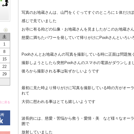
写真のお地蔵さんは、山門をくぐってすぐのところに１体だけ
感じで見ていました
お寺に有る殆どの仏像・お地蔵さんを見ましたがこのお地蔵さ
土
慈愛に満ちたパワーを発していて帰りがけにPoohさんといろい
1
8
Poohさんとお地蔵さんの写真を撮影している時に正面は問題無
15
撮影しようとしたら突然Poohさんのスマホの電源がダウンしま
22
後ろから撮影される事は恥ずかしいようです
29
最初に見た時より帰りがけに写真を撮影している時の方がオー
れて
大切に想われる事はとても嬉しいようです
月に戻る
波長的には、慈愛・苦悩から救う・愛情・美 など様々なオー
囲で
放射していました