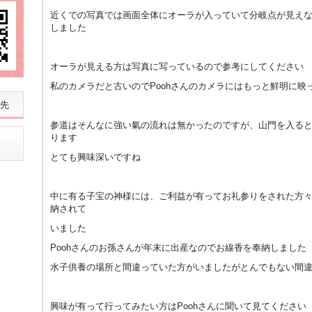
近くでの写真では画面全体にオーラが入っていて分岐点が見え
しました
オーラが見える方は写真に写っているので参考にしてください
私のカメラだと古いのでPoohさんのカメラにはもっと鮮明に映
先
参道はそんなに強い氣の流れは無かったのですが、山門を入る
ります
とても興味深いですね
中に有る子宝の神様には、ご利益が有ってお礼参りをされた方
納されて
いました
Poohさんのお孫さんが年末に出産なのでお線香を奉納しました
水子供養の場所と間違っていた方がいましたがとんでもない間
興味が有って行ってみたい方はPoohさんに聞いて見てください