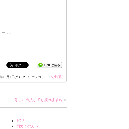
・゜ﾟ・*
7年10月4日(水) 07:19｜カテゴリー：
先生日記
育ちに抵抗しても疲れますね
»
TOP
初めての方へ