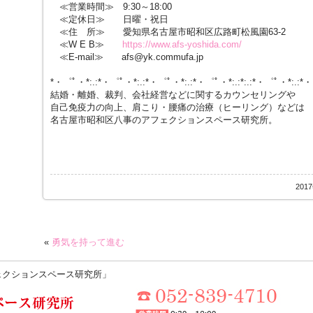
≪営業時間≫ 9:30～18:00
≪定休日≫ 日曜・祝日
≪住 所≫ 愛知県名古屋市昭和区広路町松風園63-2
≪W E B≫
https://www.afs-yoshida.com/
≪E-mail≫ afs@yk.commufa.jp
*・゜ﾟ・*:.:*・゜ﾟ・*:.:*・゜ﾟ・*:.:*・゜ﾟ・*:.:*:.:*・゜ﾟ・*:.:*
結婚・離婚、裁判、会社経営などに関するカウンセリングや
自己免疫力の向上、肩こり・腰痛の治療（ヒーリング）などは
名古屋市昭和区八事のアフェクションスペース研究所。
201
«
勇気を持って進む
ェクションスペース研究所」