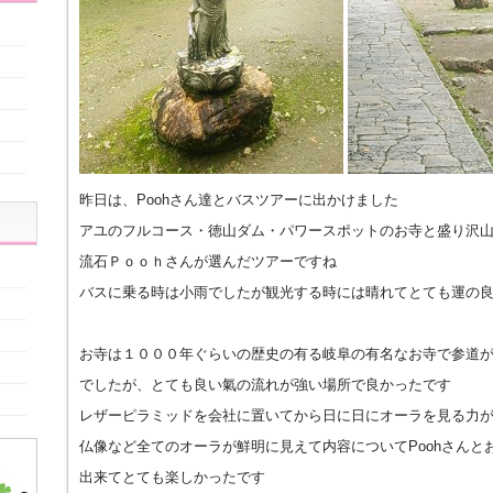
昨日は、Poohさん達とバスツアーに出かけました
アユのフルコース・徳山ダム・パワースポットのお寺と盛り沢
流石Ｐｏｏｈさんが選んだツアーですね
バスに乗る時は小雨でしたが観光する時には晴れてとても運の
お寺は１０００年ぐらいの歴史の有る岐阜の有名なお寺で参道
でしたが、とても良い氣の流れが強い場所で良かったです
レザーピラミッドを会社に置いてから日に日にオーラを見る力
仏像など全てのオーラが鮮明に見えて内容についてPoohさんと
出来てとても楽しかったです