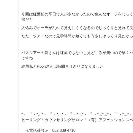
今回は紅葉前の平日で人が少なかったので色んなオーラをじっ
節だと
人込みでオーラが乱れて見えにくくなるのでじっくりと見れて
ただ、ツアーなので見学時間が短くてもう少しゆっくり見たか
バスツアーの皆さんは紅葉でもないし見どころが無いので早く
ですね
結局私とPoohさんは時間ぎりぎりになりました
*・゜ﾟ・*:.:*・゜ﾟ・*:.:*・゜ﾟ・*:.:*・゜ﾟ・*:.:*:.:*・゜ﾟ・*:.:*
ヒーリング・カウンセリングサロン「（有）アフェクションス
≪電話番号≫ 052-839-4710