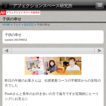
アフェクションスペース研究所
子供の幸せ
HOME
»
ブログ
»
先生日記
» 子供の幸せ
子供の幸せ
update 2017/09/12
昨日の午後のお客さんは、伝授更新コースの宇都宮からの女性の
方でした
Poohさんと長年のお付き合いの方で遠方ですが定期的にヒーリ
ングにお見えに