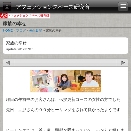
アフェクションスペース研究所
家族の幸せ
HOME
»
ブログ
»
先生日記
» 家族の幸せ
家族の幸せ
update 2017/07/13
昨日の午前中のお客さんは、伝授更新コースの女性の方でした
先日、旦那さんの９０分ヒーリングをされて良かったようです
ヒーリングでは、首・肩・頭部が固まっていてしっかりと解しま