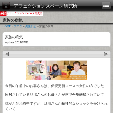
アフェクションスペース研究所
家族の病気
HOME
»
ブログ
»
先生日記
» 家族の病気
家族の病気
update 2017/07/11
今日の午前中のお客さんは、伝授更新コースの女性の方でした
同居されている旦那さんのお母さんが癌で全身転移されていて
抗がん剤治療中ですが、旦那さんが精神的なショックを受けられ
ていて