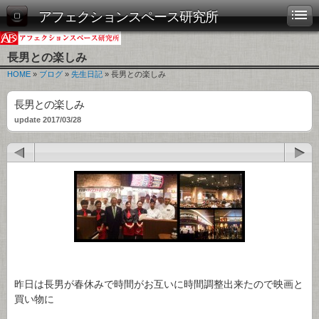
アフェクションスペース研究所
長男との楽しみ
HOME
»
ブログ
»
先生日記
» 長男との楽しみ
長男との楽しみ
update 2017/03/28
昨日は長男が春休みで時間がお互いに時間調整出来たので映画と
買い物に