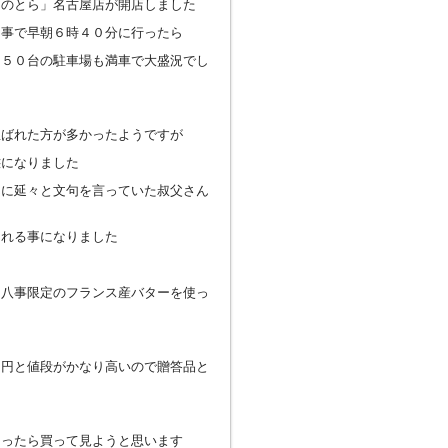
んのとら」名古屋店が開店しました
う事で早朝６時４０分に行ったら
て５０台の駐車場も満車で大盛況でし
並ばれた方が多かったようですが
態になりました
んに延々と文句を言っていた叔父さん
される事になりました
、八事限定のフランス産バターを使っ
０円と値段がかなり高いので贈答品と
なったら買って見ようと思います