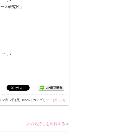
・゜ﾟ・*
ペース研究所」
・゜ﾟ・*
年12月12日(月) 10:26｜カテゴリー：
お知らせ
人の気持ちを理解する
»