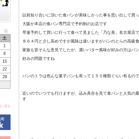
以前知り合いに頂いた食パンが美味しかった事を思い出して買
大阪が本店の食パン専門店で予約制のお店です
早速予約して買いに行って食べて見ました「乃な美」名古屋店
土
８６４円と少し高めですが風味は違いますがパンのとらの高級
1
家族も皆そんな意見でしたが、濃いバター風味が好みの方はパ
8
好みの問題ですね
15
22
パンのトラは色んな菓子パンも有って１５０種類ぐらい有るの
29
近いのでいつでも行けますが、込み具合を見て食パンと人気の
す
月に戻る