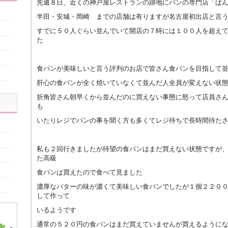
先週８日、近くの神戸屋レストランの跡地にパンの専門店「ぱ
半田・安城・岡崎 までの店舗は有りますが名古屋初出店と言
すでに５０人ぐらい並んでいて開店の７時には１００人を超え
た
食パンが美味しいと言う評判のお店で皆さん食パンを目指して
肝心の食パンが全く焼いていなくて並んだ人全員が変えない状
折角皆さん朝早くから並んだのに買えない事態に怒って店員さ
も
いたりレジでパンの事を聞く方も多くてレジ待ちで長時間待た
私も２回行きましたが待望の食パンはまだ買えない状態ですが
た高級
食パンは買えたので食べて見ました
濃厚なバターの味が濃くて美味しい食パンでしたが１個２２０
して作って
いるようです
通常の５２０円の食パンはまだ買えていませんが買えるように