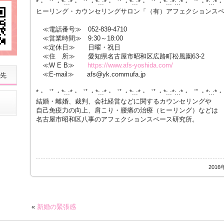
*・゜ﾟ・*:.:*・゜ﾟ・*:.:*・゜ﾟ・*:.:*・゜ﾟ・*:.:*:.:*・゜ﾟ・*:.:*
ヒーリング・カウンセリングサロン「（有）アフェクションス
≪電話番号≫ 052-839-4710
≪営業時間≫ 9:30～18:00
≪定休日≫ 日曜・祝日
≪住 所≫ 愛知県名古屋市昭和区広路町松風園63-2
≪W E B≫
https://www.afs-yoshida.com/
≪E-mail≫ afs@yk.commufa.jp
先
*・゜ﾟ・*:.:*・゜ﾟ・*:.:*・゜ﾟ・*:.:*・゜ﾟ・*:.:*:.:*・゜ﾟ・*:.:*
結婚・離婚、裁判、会社経営などに関するカウンセリングや
自己免疫力の向上、肩こり・腰痛の治療（ヒーリング）などは
名古屋市昭和区八事のアフェクションスペース研究所。
2016
«
新婚の緊張感