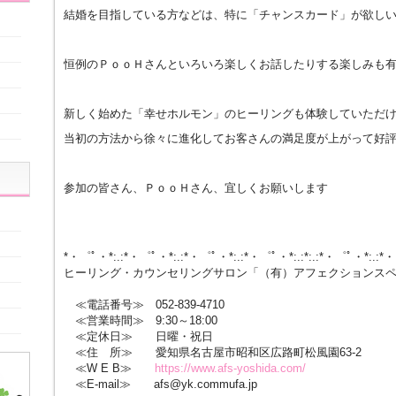
結婚を目指している方などは、特に「チャンスカード」が欲し
恒例のＰｏｏＨさんといろいろ楽しくお話したりする楽しみも
新しく始めた「幸せホルモン」のヒーリングも体験していただ
当初の方法から徐々に進化してお客さんの満足度が上がって好
参加の皆さん、ＰｏｏＨさん、宜しくお願いします
*・゜ﾟ・*:.:*・゜ﾟ・*:.:*・゜ﾟ・*:.:*・゜ﾟ・*:.:*:.:*・゜ﾟ・*:.:*
ヒーリング・カウンセリングサロン「（有）アフェクションス
≪電話番号≫ 052-839-4710
≪営業時間≫ 9:30～18:00
≪定休日≫ 日曜・祝日
≪住 所≫ 愛知県名古屋市昭和区広路町松風園63-2
≪W E B≫
https://www.afs-yoshida.com/
≪E-mail≫ afs@yk.commufa.jp