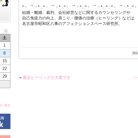
*・゜ﾟ・*:.:*・゜ﾟ・*:.:*・゜ﾟ・*:.:*・゜ﾟ・*:.:*:.:*・゜ﾟ・*:.:*
結婚・離婚、裁判、会社経営などに関するカウンセリングや
自己免疫力の向上、肩こり・腰痛の治療（ヒーリング）などは
名古屋市昭和区八事のアフェクションスペース研究所。
土
1
8
20
15
22
29
«
最近ヒーリングが大変です
ハ
月に戻る