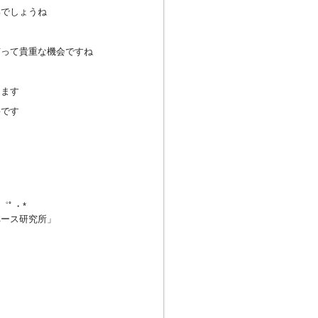
いでしょうね
有って貴重な機会ですね
けます
評です
・゜ﾟ・*
ペース研究所」