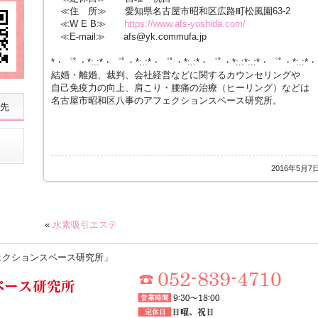
≪住 所≫ 愛知県名古屋市昭和区広路町松風園63-2
≪W E B≫
https://www.afs-yoshida.com/
≪E-mail≫ afs@yk.commufa.jp
*・゜ﾟ・*:.:*・゜ﾟ・*:.:*・゜ﾟ・*:.:*・゜ﾟ・*:.:*:.:*・゜ﾟ・*:.:*
結婚・離婚、裁判、会社経営などに関するカウンセリングや
自己免疫力の向上、肩こり・腰痛の治療（ヒーリング）などは
名古屋市昭和区八事のアフェクションスペース研究所。
先
2016年5月7
«
水素吸引エステ
ェクションスペース研究所」