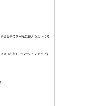
環させる事で多用途に使えるように考
す
０００（税別）でバージョンアップす
成