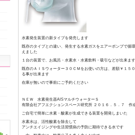
水素発生装置の新タイプを発売します
既存のタイプとの違い、発生する水素ガスをエアーポンプで循
えました
１台の装置で、お風呂・水素水・水素飲料・吸引などが出来ま
既存のＡＩＳウォーター３０ＣＭをお使いの方は、差額￥１５
る事が出来ます
在庫が無いので事前にご予約ください
ＮＥＷ 水素発生器AISマルチウォーターＳ
有限会社アフエクションスペース研究所 ２０１６．５．７ 作
ご自宅で簡単に水素・酸素が生成できる装置を開発しまいた
水素水は、活性酸素を除去して
アンチエイジングや生活習慣病の予防に期待できる水です