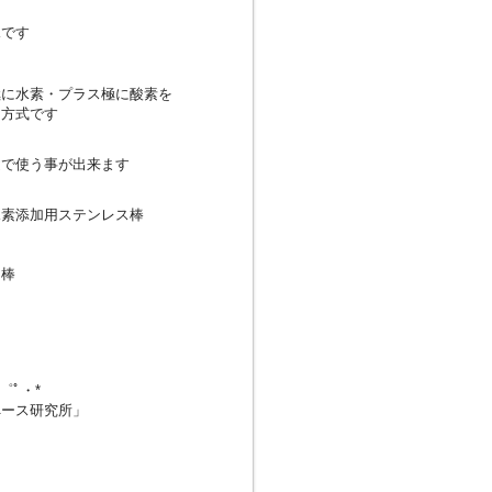
水です
極に水素・プラス極に酸素を
な方式です
途で使う事が出来ます
素添加用ステンレス棒
ス棒
・゜ﾟ・*
ペース研究所」