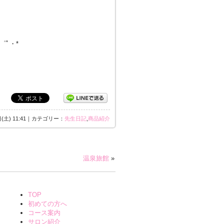
・゜ﾟ・*
日(土) 11:41｜カテゴリー：
先生日記
,
商品紹介
温泉旅館
»
TOP
初めての方へ
コース案内
サロン紹介