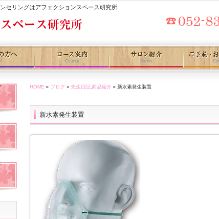
ウンセリングはアフェクションスペース研究所
HOME
»
ブログ
»
先生日記
,
商品紹介
» 新水素発生装置
新水素発生装置