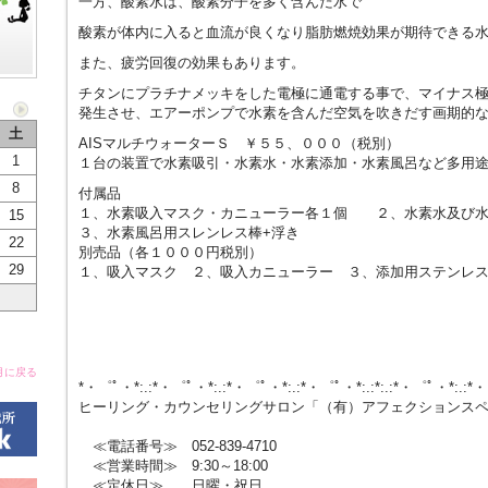
一方、酸素水は、酸素分子を多く含んだ水で
酸素が体内に入ると血流が良くなり脂肪燃焼効果が期待できる
また、疲労回復の効果もあります。
チタンにプラチナメッキをした電極に通電する事で、マイナス
発生させ、エアーポンプで水素を含んだ空気を吹きだす画期的
土
AISマルチウォーターＳ ￥５５、０００（税別）
1
１台の装置で水素吸引・水素水・水素添加・水素風呂など多用
8
付属品
１、水素吸入マスク・カニューラー各１個 ２、水素水及び水
15
３、水素風呂用スレンレス棒+浮き
22
別売品（各１０００円税別）
29
１、吸入マスク ２、吸入カニューラー ３、添加用ステンレ
月に戻る
*・゜ﾟ・*:.:*・゜ﾟ・*:.:*・゜ﾟ・*:.:*・゜ﾟ・*:.:*:.:*・゜ﾟ・*:.:*
ヒーリング・カウンセリングサロン「（有）アフェクションス
≪電話番号≫ 052-839-4710
≪営業時間≫ 9:30～18:00
≪定休日≫ 日曜・祝日