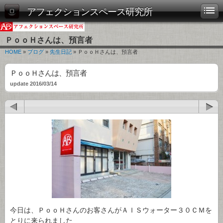
アフェクションスペース研究所
ＰｏｏＨさんは、預言者
HOME
»
ブログ
»
先生日記
» ＰｏｏＨさんは、預言者
ＰｏｏＨさんは、預言者
update 2016/03/14
今日は、ＰｏｏＨさんのお客さんがＡＩＳウォーター３０ＣＭを
とりに来られました