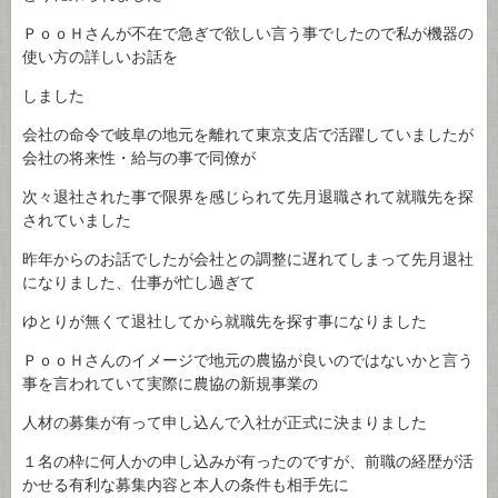
ＰｏｏＨさんが不在で急ぎで欲しい言う事でしたので私が機器の
使い方の詳しいお話を
しました
会社の命令で岐阜の地元を離れて東京支店で活躍していましたが
会社の将来性・給与の事で同僚が
次々退社された事で限界を感じられて先月退職されて就職先を探
されていました
昨年からのお話でしたが会社との調整に遅れてしまって先月退社
になりました、仕事が忙し過ぎて
ゆとりが無くて退社してから就職先を探す事になりました
ＰｏｏＨさんのイメージで地元の農協が良いのではないかと言う
事を言われていて実際に農協の新規事業の
人材の募集が有って申し込んで入社が正式に決まりました
１名の枠に何人かの申し込みが有ったのですが、前職の経歴が活
かせる有利な募集内容と本人の条件も相手先に