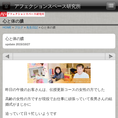
アフェクションスペース研究所
心と体の膿
HOME
»
ブログ
»
先生日記
» 心と体の膿
心と体の膿
update 2015/10/27
昨日の午後のお客さんは、伝授更新コースの女性の方でした
高齢の女性の方ですが現役でお仕事に頑張っていて長男さんの結
婚式がまじかに
迫っていて日々忙しいようです