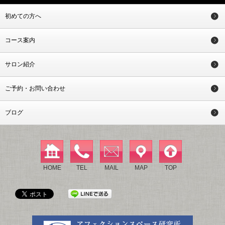
初めての方へ
コース案内
サロン紹介
ご予約・お問い合わせ
ブログ
HOME
TEL
MAIL
MAP
TOP