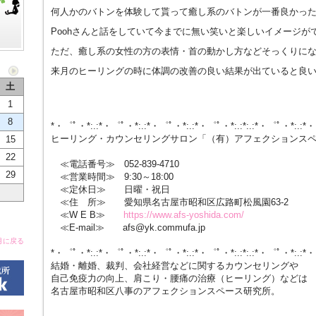
何人かのバトンを体験して貰って癒し系のバトンが一番良かっ
Poohさんと話をしていて今までに無い笑いと楽しいイメージが
ただ、癒し系の女性の方の表情・首の動かし方などそっくりに
来月のヒーリングの時に体調の改善の良い結果が出ていると良
土
1
8
*・゜ﾟ・*:.:*・゜ﾟ・*:.:*・゜ﾟ・*:.:*・゜ﾟ・*:.:*:.:*・゜ﾟ・*:.:*
ヒーリング・カウンセリングサロン「（有）アフェクションス
15
22
≪電話番号≫ 052-839-4710
29
≪営業時間≫ 9:30～18:00
≪定休日≫ 日曜・祝日
≪住 所≫ 愛知県名古屋市昭和区広路町松風園63-2
≪W E B≫
https://www.afs-yoshida.com/
≪E-mail≫ afs@yk.commufa.jp
月に戻る
*・゜ﾟ・*:.:*・゜ﾟ・*:.:*・゜ﾟ・*:.:*・゜ﾟ・*:.:*:.:*・゜ﾟ・*:.:*
結婚・離婚、裁判、会社経営などに関するカウンセリングや
自己免疫力の向上、肩こり・腰痛の治療（ヒーリング）などは
名古屋市昭和区八事のアフェクションスペース研究所。