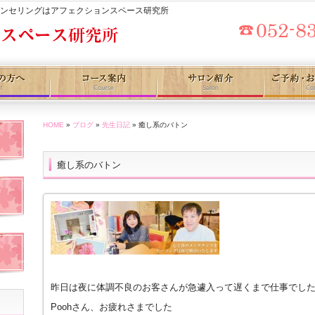
ウンセリングはアフェクションスペース研究所
HOME
»
ブログ
»
先生日記
» 癒し系のバトン
癒し系のバトン
昨日は夜に体調不良のお客さんが急遽入って遅くまで仕事でし
Poohさん、お疲れさまでした