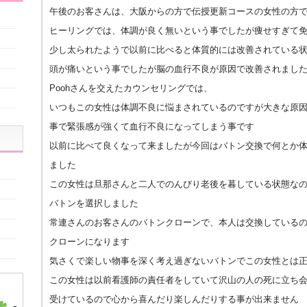
午後のお客さんは、大阪からの方で伝授更新コースの女性の方
ヒーリングでは、体調が良く無いという事でしたが痩せすぎて
少し太られたようで以前に比べると体質的には改善されている
頭が痛いという事でしたが脳の血行不良が原因で改善されまし
Poohさんを交えたカウンセリングでは、
いつもこの女性は体調不良に悩まされているのですが大きな原
事で緊張感が強くて血行不良になってしまう事です
以前に比べて良くなって来ましたが今回はバトン交換で何とか
ました
この女性は旦那さんと二人でのんびり老後を暮している状態な
バトンを選択しました
常連さんのお客さんのバトンクローンで、本人は交換している
クローンになります
気さくで楽しい物事を深く考え過ぎないバトンでこの女性とは
この女性は以前看護師の責任者をしていて沢山の人の死に立ち
受けているので心から喜んだり楽しんだりする事が出来ません