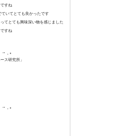
たですね
でていてとても良かったです
なってとても興味深い物を感じました
いですね
・゜ﾟ・*
ペース研究所」
・゜ﾟ・*