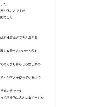
でした
免疫が低い方ですが
状態でした
た
因は新性質過ぎて考え過ぎる
体調を改善出来ないかと考え
のでのんびり暮らせる癒し系の
のですが何人か使っているので
正反対の特徴です
会って精神的に大きなダメージを