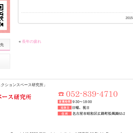
201
«
長年の疲れ
先
ェクションスペース研究所」