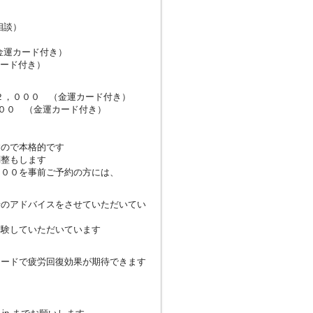
相談）
カード付き）
ード付き）
０ （金運カード付き）
００ （金運カード付き）
すので本格的です
調整もします
０００を事前ご予約の方には、
せのアドバイスをさせていただいてい
体験していただいています
カードで疲労回復効果が期待できます