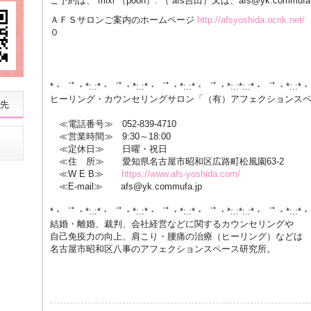
ご予約は、 mixi （pooh）. （ afs吉田）又は、afs@yk.commu
ＡＦＳサロンご案内のホームページ
http://
afsyosh
ida.ocn
k.net/
０
*・゜ﾟ・*:.:*・゜ﾟ・*:.:*・゜ﾟ・*:.:*・゜ﾟ・*:.:*:.:*・゜ﾟ・*:.:*
ヒーリング・カウンセリングサロン「（有）アフェクションス
先
≪電話番号≫ 052-839-4710
≪営業時間≫ 9:30～18:00
≪定休日≫ 日曜・祝日
≪住 所≫ 愛知県名古屋市昭和区広路町松風園63-2
≪W E B≫
https://www.afs-yoshida.com/
≪E-mail≫ afs@yk.commufa.jp
*・゜ﾟ・*:.:*・゜ﾟ・*:.:*・゜ﾟ・*:.:*・゜ﾟ・*:.:*:.:*・゜ﾟ・*:.:*
結婚・離婚、裁判、会社経営などに関するカウンセリングや
自己免疫力の向上、肩こり・腰痛の治療（ヒーリング）などは
名古屋市昭和区八事のアフェクションスペース研究所。