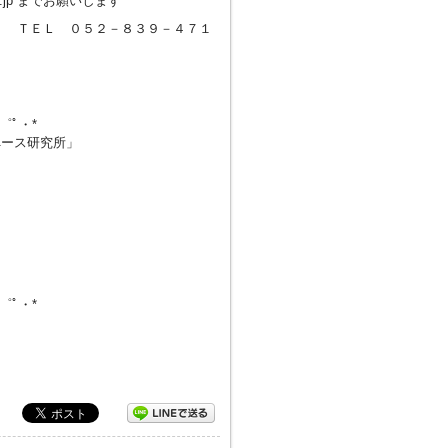
fa.jp までお願いします
ＴＥＬ ０５２－８３９－４７１
・゜ﾟ・*
ペース研究所」
・゜ﾟ・*