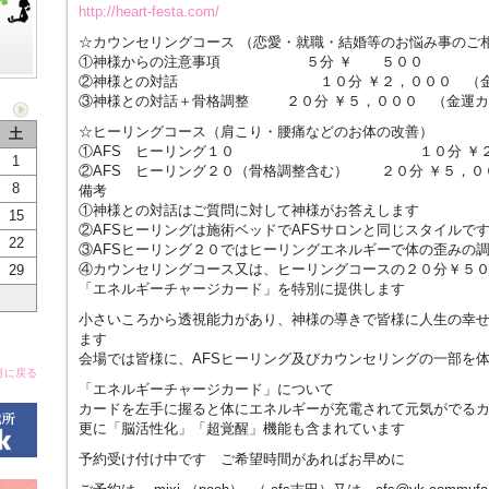
http://
heart-f
esta.co
m/
☆カウンセリングコース （恋愛・就職・結婚等のお悩み事のご
①神様からの注意事項 ５分 ￥ ５００
②神様との対話 １０分 ￥２，０００ （金運
③神様との対話＋骨格調整 ２０分 ￥５，０００ （金運カ
☆ヒーリングコース（肩こり・腰痛などのお体の改善）
土
①AFS ヒーリング１０ １０分 ￥２，００
1
②AFS ヒーリング２０（骨格調整含む） ２０分 ￥５，０
8
備考
①神様との対話はご質問に対して神様がお答えします
15
②AFSヒーリングは施術ベッドでAFSサロンと同じスタイルで
22
③AFSヒーリング２０ではヒーリングエネルギーで体の歪みの
④カウンセリングコース又は、ヒーリングコースの２０分￥５
29
「エネルギーチャージカード」を特別に提供します
小さいころから透視能力があり、神様の導きで皆様に人生の幸
ます
会場では皆様に、AFSヒーリング及びカウンセリングの一部を
月に戻る
「エネルギーチャージカード」について
カードを左手に握ると体にエネルギーが充電されて元気がでる
更に「脳活性化」「超覚醒」機能も含まれています
予約受け付け中です ご希望時間があればお早めに