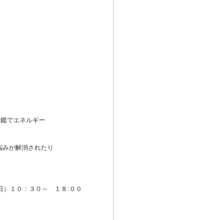
印鑑でエネルギー
た
悩みが解消されたり
日）１０：３０～ １８:００