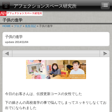
アフェクションスペース研究所
子供の進学
HOME
»
ブログ
»
先生日記
» 子供の進学
子供の進学
update 2014/11/04
今日のお客さんは、伝授更新コースの女性でした
下の娘さんの高校進学の事で悩んでしまってスッキリしなくてお
出でになられました