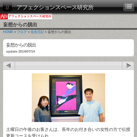
アフェクションスペース研究所
妄想からの脱出
HOME
»
ブログ
»
先生日記
» 妄想からの脱出
妄想からの脱出
update 2014/07/14
土曜日の午後のお客さんは、長年のお付き合いの女性の方で伝授
更新コースを受けられ