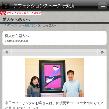
アフェクションスペース研究所
愛人から恋人へ
HOME
»
ブログ
»
先生日記
» 愛人から恋人へ
愛人から恋人へ
update 2014/05/28
今日のヒーリングのお客さんは、伝授更新コースの女性の方で２
か月ぶりのヒーリング