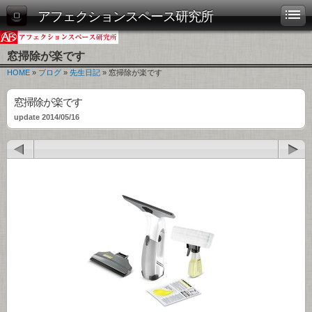
アフェクションスペース研究所
窓掃除が楽です
HOME
»
ブログ
»
先生日記
» 窓掃除が楽です
窓掃除が楽です
update 2014/05/16