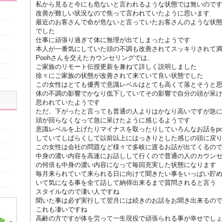
私から見ると今にも危ないと言われるような状態では無いので
改善が難しい状況なので焦って言われていたように思います
最近のお客さんで命が危ないと言っていたお客さんのような状
でした
仕事に頑張り過ぎて体に無理が出てしまったようです
本人が一番気にしていた頭の不調も改善されてスッキリされて
Poohさんを交えたカウンセリングでは、
ご家族のリモート伝授更新を兼ねて詳しく説明しました
徐々にご家族の状態が改善されて来ていて良い状態でした
この女性はとても優秀で意識レベルはとても高くて落とそうと
体の不調の影響でかなり低下していてその影響で自分の頭が呆
思われていたようです
ただ、下がったと言っても普通の人よりはかなり高いですが急
頭が回らなくなって急に呆けたように感じるようです
意識レベルを上げたりマイナスを取ったりしていろんなお話をpo
していてしばらくして以前以上にはっきりとした感じの頭に戻
この女性は会社の問題など様々で多岐に渡るお話が出てくるの
中身の濃い内容を高速にお話しして行くので普通の人のカウン
の何倍も中身の濃い内容になって毎回充実した状態になります
毎月来られていて来られる日に向けて聞きたい事をいっぱい貯
いて気になる事を全て話して納得出来るまで質問されると言う
スタイルなので凄い人ですね
聞いた事は必ず実行して翌月には続きのお話をお聞き出来るの
これも凄いですね
高齢の方ですが体を労って一生現役で頑張られる事が幸せでし