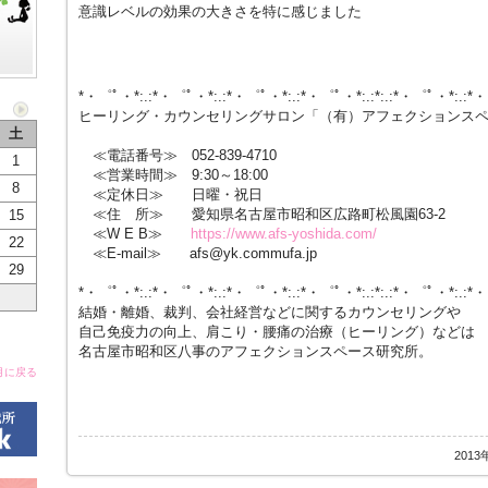
意識レベルの効果の大きさを特に感じました
*・゜ﾟ・*:.:*・゜ﾟ・*:.:*・゜ﾟ・*:.:*・゜ﾟ・*:.:*:.:*・゜ﾟ・*:.:*
ヒーリング・カウンセリングサロン「（有）アフェクションス
土
≪電話番号≫ 052-839-4710
1
≪営業時間≫ 9:30～18:00
8
≪定休日≫ 日曜・祝日
≪住 所≫ 愛知県名古屋市昭和区広路町松風園63-2
15
≪W E B≫
https://www.afs-yoshida.com/
22
≪E-mail≫ afs@yk.commufa.jp
29
*・゜ﾟ・*:.:*・゜ﾟ・*:.:*・゜ﾟ・*:.:*・゜ﾟ・*:.:*:.:*・゜ﾟ・*:.:*
結婚・離婚、裁判、会社経営などに関するカウンセリングや
自己免疫力の向上、肩こり・腰痛の治療（ヒーリング）などは
名古屋市昭和区八事のアフェクションスペース研究所。
月に戻る
2013