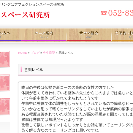
セリングはアフェクションスペース研究所
HOME
»
ブログ
»
先生日記
» 意識レベル
意識レベル
昨日の午後は伝授更新コースの高齢の女性の方でした
体調が悪くて通われている整体の先生からこのままでは危ない
いて午前中整体に行かれて来られたようです
午前中に整体で体の調整をしっかりとされているので簡単なヒ
良いかなと思って軽くヒーリングをしていましたが筋肉の緊張
ある程度改善されていた状態でしたが脳の浮腫みと固まってし
胃腸は整体では無理だったようです
改善して欲しいポイントをしっかりとお話を頂いてヒーリング
良く解る方なのでヒーリングはし易いですね