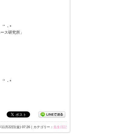
・゜ﾟ・*
ペース研究所」
・゜ﾟ・*
年11月22日(金) 07:26｜カテゴリー：
先生日記