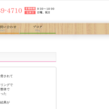
と脅されて
ーリングで
は整体で
まった
の結果が