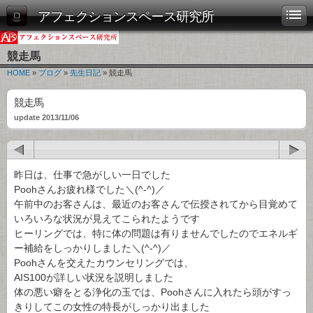
アフェクションスペース研究所
競走馬
HOME
»
ブログ
»
先生日記
» 競走馬
競走馬
update 2013/11/06
昨日は、仕事で急がしい一日でした
Poohさんお疲れ様でした＼(^-^)／
午前中のお客さんは、最近のお客さんで伝授されてから目覚めて
いろいろな状況が見えてこられたようです
ヒーリングでは、特に体の問題は有りませんでしたのでエネルギ
ー補給をしっかりしました＼(^-^)／
Poohさんを交えたカウンセリングでは、
AIS100が詳しい状況を説明しました
体の悪い癖をとる浄化の玉では、Poohさんに入れたら頭がすっ
きりしてこの女性の特長がしっかり出ました