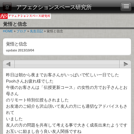
アフェクションスペース研究所
覚悟と信念
HOME
»
ブログ
»
先生日記
» 覚悟と信念
覚悟と信念
update 2013/10/04
昨日は朝から夜までお客さんがいっぱいで忙しい一日でした
Poohさんお疲れ様でした
午後のお客さんは「伝授更新コース」の女性の方でお子さんとお
母さん
のリモート特別伝授もされました
お友達のご紹介も沢山頂いて友人の方にも適切なアドバイスもさ
れて
いました
友人の方の問題を共有して考える事で大きく成長出来たようです
お互いに励まし合う良い友人関係ですね