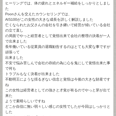
ヒーリングでは、体の疲れとエネルギー補給をしっかりとしまし
た
Poonさんを交えたカウンセリングでは、
AIS100がこの女性の大きな成長を詳しく解説しました
亡くなられたお父さんの会社を引き継いで経営が傾いている会社
の立て直し
の局面でやっと経営者として覚悟出来て会社の整理の決着が一人
で出来ました
長年働いている従業員の退職勧告するのはとても大変な事ですが
頑張って
出来ました
不安で悩み苦しんで会社の存続の為に心を鬼にして覚悟出来た事
で何も
トラブルもなく決着が出来ました
不動明王にような揺るぎない信念と覚悟は今後の大きな財産です
ね
この女性は経営者としての強さと才覚が有るのでやっと芽が出て
来た
ようで素晴らしいですね
どこか自信に無い弱々しい感じの女性でしたが今回はしっかりと
した