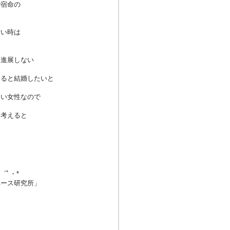
で宿命の
若い時は
は進展しない
見ると結婚したいと
ない女性なので
を考えると
・゜ﾟ・*
ペース研究所」