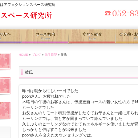
グはアフェクションスペース研究所
HOME
»
ブログ
»
先生日記
» 彼氏
彼氏
昨日は朝から忙しい一日でした
poohさん、お疲れ様でした
木曜日の午後のお客さんは、伝授更新コースの若い女性の方で1
ヒーリングでした
お父さんのリモート特別伝授がしたくてお母さんと一緒に来ら
ヒーリングでは、首と方が固まっていて縮んでいました
久しぶりのヒーリングなのでとてもエネルギーを使いましたが
しっかりと伸ばすことが出来ました
poohさんを交えたカウンセリングでは、