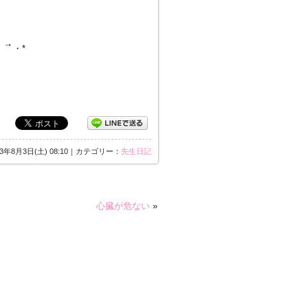
・゜ﾟ・*
13年8月3日(土) 08:10｜カテゴリー：
先生日記
心臓が危ない
»