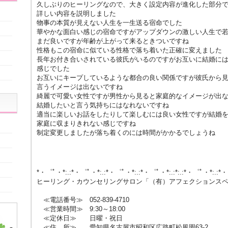
久しぶりのヒーリングなので、大きく設定内容が進化した部分
詳しい内容を説明しました
物事の本質が見えない人生を一生送る宿命でした
華やかな面白い感じの宿命ですがアップダウンの激しい人生で
まだ良いですが年齢が上がって来るときついですね
性格もこの宿命に似ている性格で落ち着いた正確に変えました
長年お付き合いされている彼氏がいるのですがお互いに結婚に
感じでした
お互いにキープしているような都合の良い関係ですが彼氏から
言うイメージは出ないですね
綺麗で可愛い女性ですが男性から見ると家庭的なイメージが出
結婚したいと言う気持ちにはなれないですね
適当に楽しいお話をしたりして楽しむには良い女性ですが結婚
家庭に収まりきれない感じですね
制定変更しましたが落ち着くのには時間がかかるでしょうね
*・゜ﾟ・*:.:*・゜ﾟ・*:.:*・゜ﾟ・*:.:*・゜ﾟ・*:.:*:.:*・゜ﾟ・*:.:*
ヒーリング・カウンセリングサロン「（有）アフェクションス
≪電話番号≫ 052-839-4710
≪営業時間≫ 9:30～18:00
≪定休日≫ 日曜・祝日
≪住 所≫ 愛知県名古屋市昭和区広路町松風園63-2