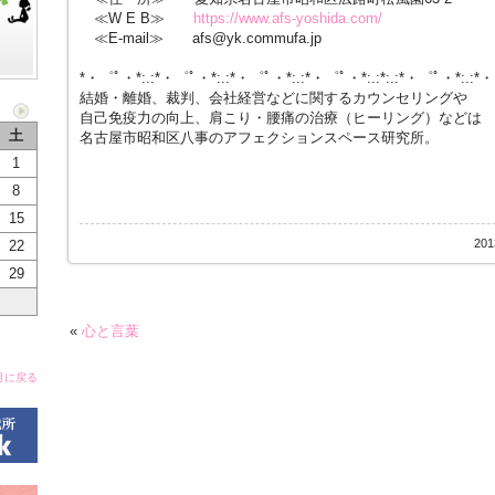
≪W E B≫
https://www.afs-yoshida.com/
≪E-mail≫ afs@yk.commufa.jp
*・゜ﾟ・*:.:*・゜ﾟ・*:.:*・゜ﾟ・*:.:*・゜ﾟ・*:.:*:.:*・゜ﾟ・*:.:*
結婚・離婚、裁判、会社経営などに関するカウンセリングや
自己免疫力の向上、肩こり・腰痛の治療（ヒーリング）などは
土
名古屋市昭和区八事のアフェクションスペース研究所。
1
8
15
20
22
29
«
心と言葉
月に戻る