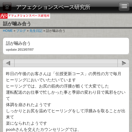
アフェクションスペース研究所
話が噛み合う
HOME
»
ブログ
»
先生日記
» 話が噛み合う
話が噛み合う
update 2013/07/07
昨日の午後のお客さんは「伝授更新コース」の男性の方で毎月
ヒーリングにおいでいただいています
ヒーリングでは、お尻の筋肉の浮腫が酷くて大変でした
運転配送のお仕事で忙しかった事と季節の変わり目で風邪をひい
て
体調を崩されたようです
しっかりとお尻を温めてヒーリングをして浮腫みを取ることが出
来て
楽になられたようです
poohさんを交えたカウンセリングでは、