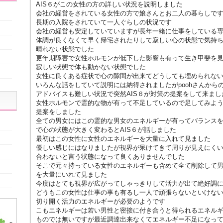
AIS６がこの女性の方の詳しい状況を説明しました
会社の経営をされている女性の方で娘さんとお二人の暮らしで
長期の入院をされていて一人ぐらしの状況です
会社の経営も安定していていますが長年一緒に仕事をしている
体調が良くなくて早く帰宅されたりして寂しい心の状態で気持
晴れない状態でした
更年期障害で女性ホルモンが低下した影響も有って生き甲斐を
寂しい状態で体も動かない状態でした
女性に良くある症状で心の隙間が出来てどうしても埋められな
いろんな話をしていて説明には納得されましたがpoohさんから
アドバイスも難しい状況で突然AIS６が対策の提案をして来まし
女性ホルモンで霊的な物が有って不足しているので足してみよ
提案をしました
全ての男女にはこの霊的な男女のエネルギーが有ってバランス
で心の状態が大きく変わるとAIS６が話しました
最初はこの女性に女性のエネルギーを大量に入れて見ました
優しい感じにはなりましたが視界が呆けてきて周りが見えにく
合わないと言う状態になって良くありませんでした
そこで元々持っている女性のエネルギーも含めて全て削除して
を大量にいれて見ました
今度はとても視界が広がってしゃっきりして活力が出て絶好調
どうもこの女性は仕事の事も有るし一人で頑張らないといけな
切り開く活力のエネルギーが必要のようです
こもエネルギーは若い男性と密接に付き合うと得られるエネル
ものでは無いですが最近調達出来なくてエネルギー不足になっ