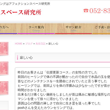
リングはアフェクションスペース研究所
HOME
»
ブログ
»
先生日記
» 寂しい心
寂しい心
昨日のお客さんは「伝授更新コース」の女性の方でした
前回のヒーリングで体の不調が酷かったので自分で水晶の玉を
首などのメンテナンスを一生懸命にされていたと言う事でした
ヒーリングでは、前回よりを体の浮腫みは少なかったですが首
時間がかかりました
出来るだけ痛くない施術をしましたが首は痛みに敏感な場所な
マシンを使って徐々に溶かしていきました
原因は心の問題の淋しさで自分に生き霊を送った事でした
poohさんを交えたカウンセリングでは、