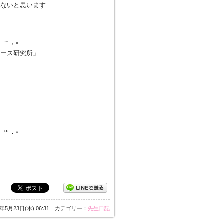
題ないと思います
・゜ﾟ・*
ペース研究所」
・゜ﾟ・*
3年5月23日(木) 06:31｜カテゴリー：
先生日記