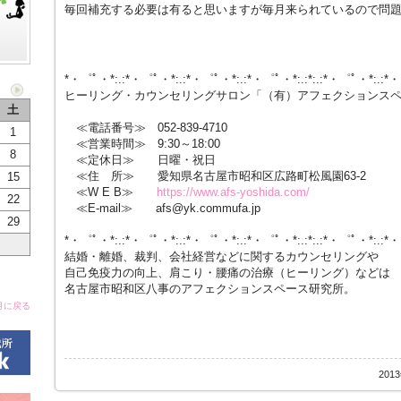
毎回補充する必要は有ると思いますが毎月来られているので問
*・゜ﾟ・*:.:*・゜ﾟ・*:.:*・゜ﾟ・*:.:*・゜ﾟ・*:.:*:.:*・゜ﾟ・*:.:*
ヒーリング・カウンセリングサロン「（有）アフェクションス
土
≪電話番号≫ 052-839-4710
1
≪営業時間≫ 9:30～18:00
8
≪定休日≫ 日曜・祝日
≪住 所≫ 愛知県名古屋市昭和区広路町松風園63-2
15
≪W E B≫
https://www.afs-yoshida.com/
22
≪E-mail≫ afs@yk.commufa.jp
29
*・゜ﾟ・*:.:*・゜ﾟ・*:.:*・゜ﾟ・*:.:*・゜ﾟ・*:.:*:.:*・゜ﾟ・*:.:*
結婚・離婚、裁判、会社経営などに関するカウンセリングや
自己免疫力の向上、肩こり・腰痛の治療（ヒーリング）などは
名古屋市昭和区八事のアフェクションスペース研究所。
月に戻る
201