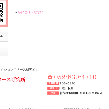
«
結婚と様々な想い
先
ェクションスペース研究所」