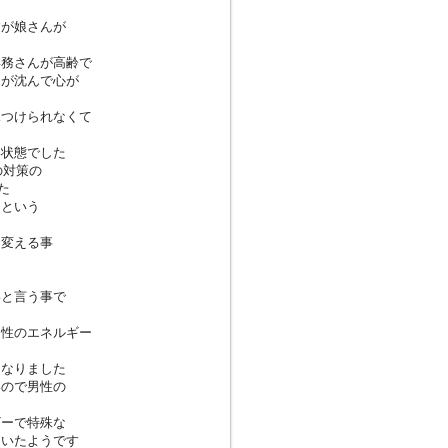
すが娘さんが
専務さんが高齢で
ちが沈んで心が
見つけられなくて
い状態でした
の対策の
た
うという
を変える事
いと言う事で
男性のエネルギー
になりました
いので男性の
ギーで特殊な
ていたようです