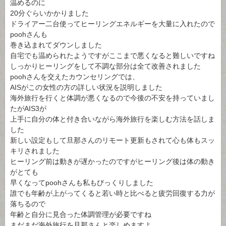
温めるのに
20分ぐらいかかりました
ドライアー二台使ってヒーリングエネルギーを大量に入れたので
poohさんも
巻き込まれてダウンしました
自宅でも温められたようですがここまで悪くなると難しいですね
しっかりヒーリングをして不調な部分は全て改善されました
poohさんを交えたカウンセリングでは、
AISがこの女性の方の詳しい状況を説明しました
海外旅行を行くと体調が悪くなるので今後の不安を持っていまし
たがAIS3が
上手に自分の体と付き合いながら海外旅行を楽しむ方法を話しま
した
新しい設定もして旦那さんのリモート更新もされて心も体もスッ
キリされました
ヒーリング前は動きが遅かったのですがヒーリング後は体の動き
がとても
早くなってpoohさんも私もびっくりしました
誰でも年齢が上がってくると若い時と比べると疲労回復する力が
落ちるので
年齢と自分に見合った体調管理が必要ですね
まだまだ海外旅行を旦那さんと楽しめますよ