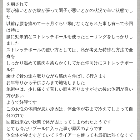
を崩されて
頭が痛いとかお腹が張って調子が悪いとかの状況で辛い状態でし
た
以前は腰を痛めて一ヶ月ぐらい動けなくなられた事も有って今回
は特に
腰に効果的なストレッチポールを使ったヒーリングをしっかりし
ました
ストレッチポールの使い方としては、私が考えた特殊な方法で全
身を
しっかり温めて筋肉を柔らかくしてかた仰向けにストレッチポー
ルに
乗せて骨の歪を取りながら筋肉を伸ばして行きます
お年寄りから子供さんまで施術しました
施術中は、少し痛くて苦しい面も有りますがその後の体調が良い
方が多い
ようで好評です
この女性の体調が悪い原因は、体全体が芯まで冷えてしまって自
分の力で
回復出来ない状態で体が固まってしまわれたようです
とても冷たいプールに入った事が原因のようです
体全体が冷えすぎていてドライアーを使っても最初は熱くなくて