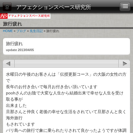
アフェクションスペース研究所
旅行疲れ
HOME
»
ブログ
»
先生日記
» 旅行疲れ
旅行疲れ
update 2013/04/05
水曜日の午後のお客さんは「伝授更新コース」の大阪の女性の方
で
長年のお付き合いで毎月お付き合い頂いています
poohさんのお陰で大変な人生から結婚出来で幸せな人生を受け
取る事が
出来ました
旦那さんと仲良く老後の幸せな生活をされていて旦那さんと良く
海外旅行
もされています
バリ島への旅行で象に乗られたりされて良かったようですが体調