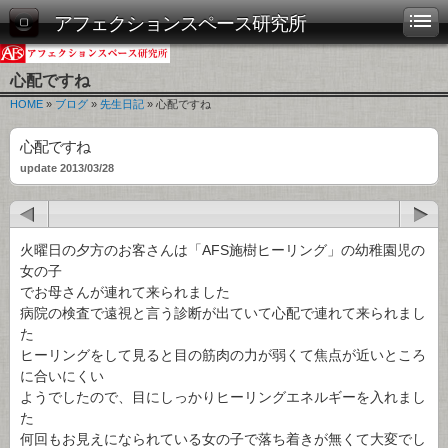
アフェクションスペース研究所
心配ですね
HOME
»
ブログ
»
先生日記
» 心配ですね
心配ですね
update 2013/03/28
火曜日の夕方のお客さんは「AFS施樹ヒーリング」の幼稚園児の
女の子
でお母さんが連れて来られました
病院の検査で遠視と言う診断が出ていて心配で連れて来られまし
た
ヒーリングをして見ると目の筋肉の力が弱くて焦点が近いところ
に合いにくい
ようでしたので、目にしっかりヒーリングエネルギーを入れまし
た
何回もお見えになられている女の子で落ち着きが無くて大変でし