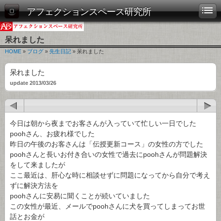
アフェクションスペース研究所
呆れました
HOME
»
ブログ
»
先生日記
» 呆れました
呆れました
update 2013/03/26
今日は朝から夜までお客さんが入っていて忙しい一日でした
poohさん、お疲れ様でした
昨日の午後のお客さんは「伝授更新コース」の女性の方でした
poohさんと長いお付き合いの女性で過去にpoohさんが問題解決
をして来ましたが
ここ最近は、肝心な時に相談せずに問題になってから自分で考え
ずに解決方法を
poohさんに安易に聞くことが続いていました
この女性が最近、メールでpoohさんに犬を買ってしまってお世
話とお金が