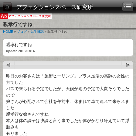
アフェクションスペース研究所
親孝行ですね
HOME
»
ブログ
»
先生日記
» 親孝行ですね
親孝行ですね
update 2013/03/14
昨日のお客さんは「施術ヒーリング」プラス足湯の高齢の女性の
方でした
バスで来られる予定でしたが、天候が雨の予定で大変そうでした
ので
娘さんが心配されて会社を午前中、休まれて車で連れて来られま
した
親孝行な娘さんですね
本人は体の調子は快調と言う事でしたが体がかなり冷えていて浮
腫みも
有りました