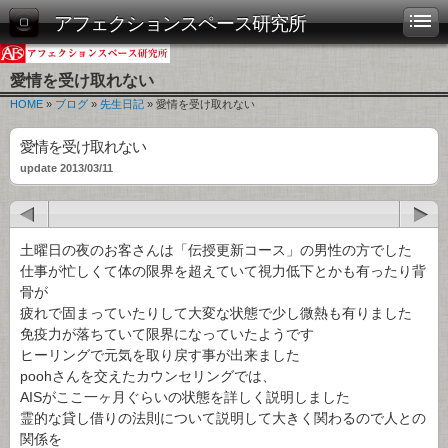
アフェクションスペース研究所
愛情を受け取れない
HOME
»
ブログ
»
先生日記
» 愛情を受け取れない
愛情を受け取れない
update 2013/03/11
土曜日の夜のお客さんは「伝授更新コース」の男性の方でした
仕事が忙しくて体の限界を超えていて視力低下とかも有ったり背
骨が
疲れで固まっていたりして大変な状態で少し微熱も有りました
免疫力が落ちていて限界になっていたようです
ヒーリングで元気を取り戻す事が出来ました
poohさんを交えたカウンセリングでは、
AISがここ一ヶ月ぐらいの状態を詳しく説明しました
霊的な貸し借りの法則について説明して大きく関わるので人との
関係を